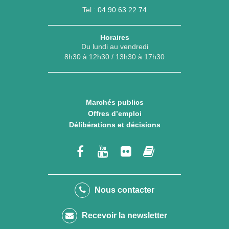
Tel :
04 90 63 22 74
Horaires
Du lundi au vendredi
8h30 à 12h30 / 13h30 à 17h30
Marchés publics
Offres d’emploi
Délibérations et décisions
Lien
Lien
Lien
Lien
vers
vers
vers
vers
le
la
le
le
Nous contacter
compte
chaîne
compte
compte
Recevoir la newsletter
Facebook
Youtube
Flickr
calaméo