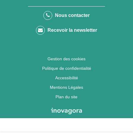
vers
vers
vers
vers
le
la
le
le
Nous contacter
compte
chaîne
compte
compte
Recevoir la newsletter
Facebook
Youtube
Flickr
calaméo
Gestion des cookies
Politique de confidentialité
Accessibilité
Mentions Légales
Plan du site