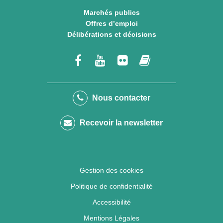
Marchés publics
Offres d’emploi
Délibérations et décisions
Lien
Lien
Lien
Lien
vers
vers
vers
vers
le
la
le
le
Nous contacter
compte
chaîne
compte
compte
Recevoir la newsletter
Facebook
Youtube
Flickr
calaméo
Gestion des cookies
Politique de confidentialité
Accessibilité
Mentions Légales