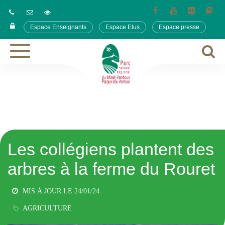
Gestion des traceurs
Lien
Lien
Lien
Lie
vers
vers
vers
ver
Espace Enseignants
Espace Elus
Espace presse
le
la
le
le
compte
chaîne
compte
co
Facebook
Youtube
Flickr
ca
A
Aller
à
à
la
l
navigation
r
Les collégiens plantent des
arbres à la ferme du Rouret
MIS À JOUR LE
24/01/24
AGRICULTURE